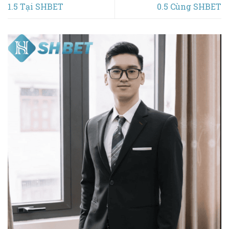
1.5 Tại SHBET
0.5 Cùng SHBET