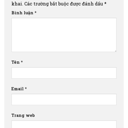
khai.
Các trường bắt buộc được đánh dấu
*
Bình luận
*
Tên
*
Email
*
Trang web