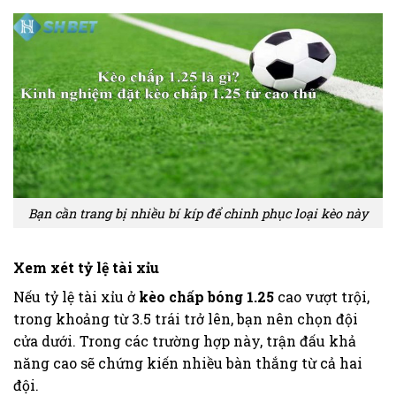
Bạn cần trang bị nhiều bí kíp để chinh phục loại kèo này
Xem xét tỷ lệ tài xỉu
Nếu tỷ lệ tài xỉu ở
kèo chấp bóng 1.25
cao vượt trội,
trong khoảng từ 3.5 trái trở lên, bạn nên chọn đội
cửa dưới. Trong các trường hợp này, trận đấu khả
năng cao sẽ chứng kiến nhiều bàn thắng từ cả hai
đội.