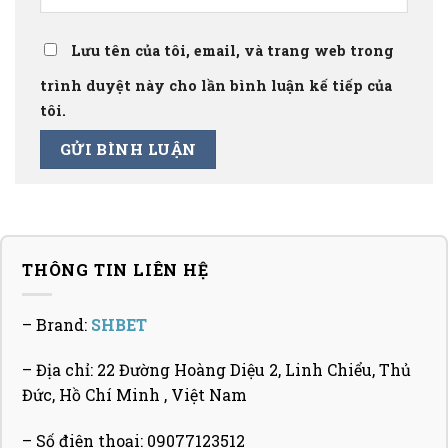
Lưu tên của tôi, email, và trang web trong
trình duyệt này cho lần bình luận kế tiếp của
tôi.
THÔNG TIN LIÊN HỆ
– Brand:
SHBET
– Địa chỉ: 22 Đường Hoàng Diệu 2, Linh Chiểu, Thủ
Đức, Hồ Chí Minh , Việt Nam
– Số điện thoại: 09077123512