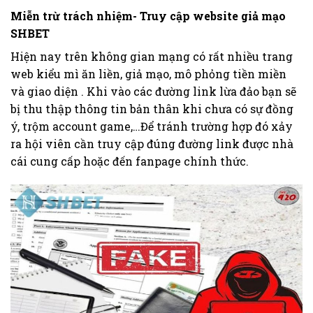
Miễn trừ trách nhiệm- Truy cập website giả mạo
SHBET
Hiện nay trên không gian mạng có rất nhiều trang
web kiểu mì ăn liền, giả mạo, mô phỏng tiền miền
và giao diện . Khi vào các đường link lừa đảo bạn sẽ
bị thu thập thông tin bản thân khi chưa có sự đồng
ý, trộm account game,…Để tránh trường hợp đó xảy
ra hội viên cần truy cập đúng đường link được nhà
cái cung cấp hoặc đến fanpage chính thức.