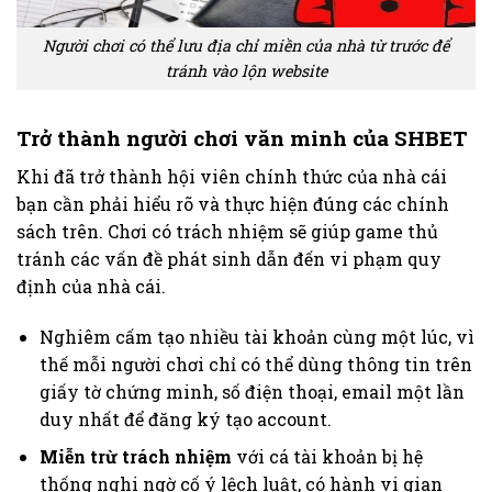
Người chơi có thể lưu địa chỉ miền của nhà từ trước để
tránh vào lộn website
Trở thành người chơi văn minh của SHBET
Khi đã trở thành hội viên chính thức của nhà cái
bạn cần phải hiểu rõ và thực hiện đúng các chính
sách trên. Chơi có trách nhiệm sẽ giúp game thủ
tránh các vấn đề phát sinh dẫn đến vi phạm quy
định của nhà cái.
Nghiêm cấm tạo nhiều tài khoản cùng một lúc, vì
thế mỗi người chơi chỉ có thể dùng thông tin trên
giấy tờ chứng minh, số điện thoại, email một lần
duy nhất để đăng ký tạo account.
Miễn trừ trách nhiệm
với cá tài khoản bị hệ
thống nghi ngờ cố ý lệch luật, có hành vi gian