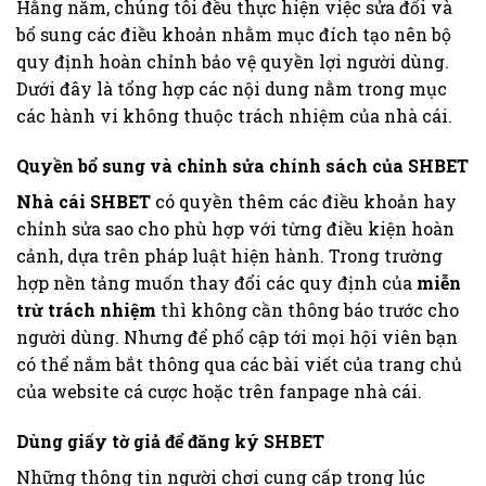
Hằng năm, chúng tôi đều thực hiện việc sửa đổi và
bổ sung các điều khoản nhằm mục đích tạo nên bộ
quy định hoàn chỉnh bảo vệ quyền lợi người dùng.
Dưới đây là tổng hợp các nội dung nằm trong mục
các hành vi không thuộc trách nhiệm của nhà cái.
Quyền bổ sung và chỉnh sửa chính sách của SHBET
Nhà cái SHBET
có quyền thêm các điều khoản hay
chỉnh sửa sao cho phù hợp với từng điều kiện hoàn
cảnh, dựa trên pháp luật hiện hành. Trong trường
hợp nền tảng muốn thay đổi các quy định của
miễn
trừ trách nhiệm
thì không cần thông báo trước cho
người dùng. Nhưng để phổ cập tới mọi hội viên bạn
có thể nắm bắt thông qua các bài viết của trang chủ
của website cá cược hoặc trên fanpage nhà cái.
Dùng giấy tờ giả để đăng ký SHBET
Những thông tin người chơi cung cấp trong lúc