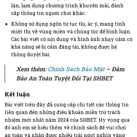
lận, lạm dụng chương trình khuyến mãi, đánh
cắp thông tin người chơi khác.
Không sử dụng ngôn từ tục tĩu, ác ý, mang tính
miệt thị về vùng miền và chủng tộc để bình luận.
Các bài viết có nội dung và hình ảnh nhạy cảm có
khả năng sẽ bị cấm đăng tải, không được hệ
thống duyệt bài.
Xem thêm:
Chính Sách Bảo Mật
– Đảm
Bảo An Toàn Tuyệt Đối Tại SHBET
Kết luận
Bài viết trên đây đã cung cấp chi tiết các thông tin
liên quan đến những điều khoản miễn trừ trách
nhiệm mới nhất năm 2024 của SHBET. Hy vọng qua
đó anh em sẽ hiểu thêm về chính sách để vui chơi
an toàn và nhận được nhiều trái ngọt nghìn vàng