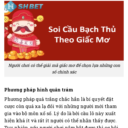
Người chơi có thể giải mã giấc mơ để chọn lựa những con
số chính xác
Phương pháp hình quản trám
Phương pháp quả trắng chắc hẳn là bí quyết đặt
cược còn quá xa lạ đối với những người mới tham
gia vào bộ môn xổ số. Lý do là bởi cầu lô này xuất
hiện khá ít và rất ít người có thể nhận thấy được.
Tuy nhiên, nếu người chơi nắm bắt được thì cơ hội