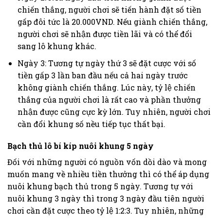
chiến thắng, người chơi sẽ tiến hành đặt số tiền
gấp đôi tức là 20.000VND. Nếu giành chiến thắng,
người chơi sẽ nhận được tiền lãi và có thể đổi
sang lô khung khác.
Ngày 3: Tương tự ngày thứ 3 sẽ đặt cược với số
tiền gấp 3 lần ban đầu nếu cả hai ngày trước
không giành chiến thắng. Lúc này, tỷ lệ chiến
thắng của người chơi là rất cao và phần thưởng
nhận được cũng cực kỳ lớn. Tuy nhiên, người chơi
cần đổi khung số nều tiếp tục thất bại.
Bạch thủ lô bí kíp nuôi khung 5 ngày
Đối với những người có nguồn vốn dồi dào và mong
muốn mang về nhiều tiền thưởng thì có thể áp dụng
nuôi khung bạch thủ trong 5 ngày. Tương tự với
nuôi khung 3 ngày thì trong 3 ngày đầu tiên người
chơi cần đặt cược theo tỷ lệ 1:2:3. Tuy nhiên, những