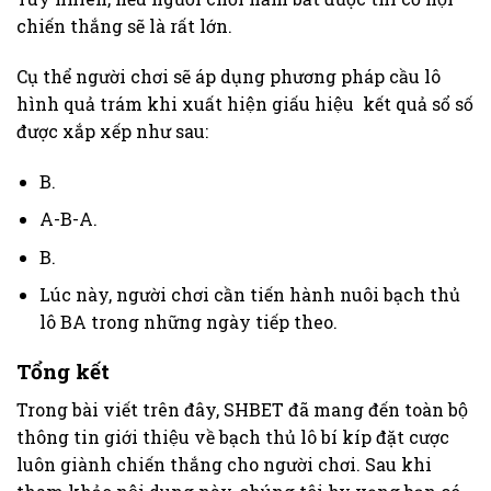
chiến thắng sẽ là rất lớn.
Cụ thể người chơi sẽ áp dụng phương pháp cầu lô
hình quả trám khi xuất hiện giấu hiệu kết quả sổ số
được xắp xếp như sau:
B.
A-B-A.
B.
Lúc này, người chơi cần tiến hành nuôi bạch thủ
lô BA trong những ngày tiếp theo.
Tổng kết
Trong bài viết trên đây, SHBET đã mang đến toàn bộ
thông tin giới thiệu về bạch thủ lô bí kíp đặt cược
luôn giành chiến thắng cho người chơi. Sau khi