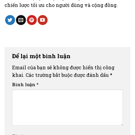
chiến lược tối ưu cho người dùng và cộng đồng.
Để lại một bình luận
Email của bạn sẽ không được hiển thị công
khai.
Các trường bắt buộc được đánh dấu
*
Bình luận
*