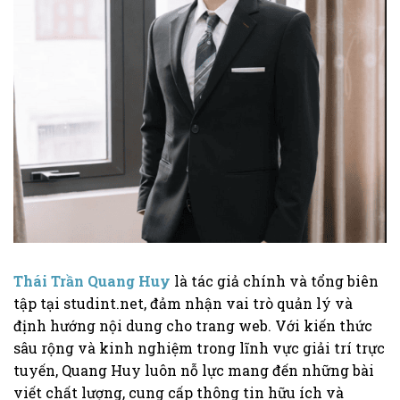
Thái Trần Quang Huy
là tác giả chính và tổng biên
tập tại studint.net, đảm nhận vai trò quản lý và
định hướng nội dung cho trang web. Với kiến thức
sâu rộng và kinh nghiệm trong lĩnh vực giải trí trực
tuyến, Quang Huy luôn nỗ lực mang đến những bài
viết chất lượng, cung cấp thông tin hữu ích và