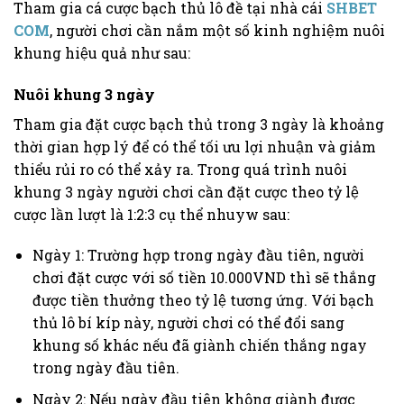
Tham gia cá cược bạch thủ lô đề tại nhà cái
SHBET
COM
, người chơi cần nắm một số kinh nghiệm nuôi
khung hiệu quả như sau:
Nuôi khung 3 ngày
Tham gia đặt cược bạch thủ trong 3 ngày là khoảng
thời gian hợp lý để có thể tối ưu lợi nhuận và giảm
thiểu rủi ro có thể xảy ra. Trong quá trình nuôi
khung 3 ngày người chơi cần đặt cược theo tỷ lệ
cược lần lượt là 1:2:3 cụ thể nhuyw sau:
Ngày 1: Trường hợp trong ngày đầu tiên, người
chơi đặt cược với số tiền 10.000VND thì sẽ thắng
được tiền thưởng theo tỷ lệ tương ứng. Với bạch
thủ lô bí kíp này, người chơi có thể đổi sang
khung số khác nếu đã giành chiến thắng ngay
trong ngày đầu tiên.
Ngày 2: Nếu ngày đầu tiên không giành được