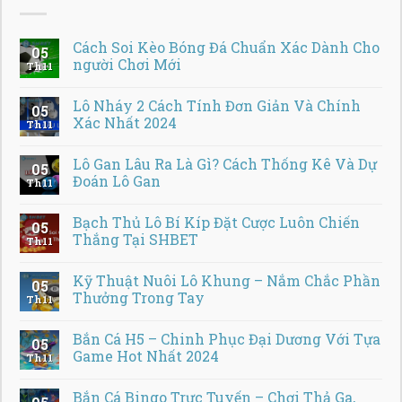
Cách Soi Kèo Bóng Đá Chuẩn Xác Dành Cho
05
người Chơi Mới
Th11
Lô Nháy 2 Cách Tính Đơn Giản Và Chính
05
Xác Nhất 2024
Th11
Lô Gan Lâu Ra Là Gì? Cách Thống Kê Và Dự
05
Đoán Lô Gan
Th11
Bạch Thủ Lô Bí Kíp Đặt Cược Luôn Chiến
05
Thắng Tại SHBET
Th11
Kỹ Thuật Nuôi Lô Khung – Nắm Chắc Phần
05
Thưởng Trong Tay
Th11
Bắn Cá H5 – Chinh Phục Đại Dương Với Tựa
05
Game Hot Nhất 2024
Th11
Bắn Cá Bingo Trực Tuyến – Chơi Thả Ga,