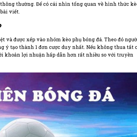
 thông thường. Để có cái nhìn tổng quan về hình thức kè
ài viết.
?
biệt và được xếp vào nhóm kèo phụ bóng đá. Theo đó ngườ
 ý tạo thành 1 đơn cược duy nhất. Nếu không thua tất 
ới khoản lợi nhuận hấp dẫn hơn rất nhiều so với truyền