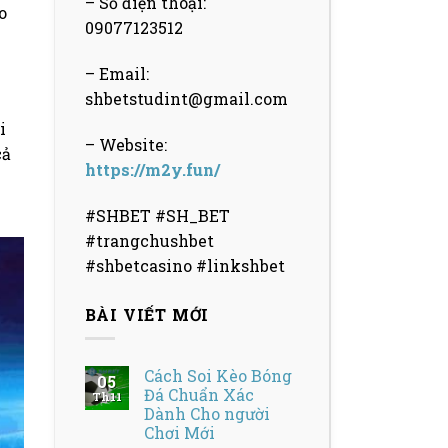
– Số điện thoại:
o
09077123512
– Email:
shbetstudint@gmail.com
i
– Website:
cả
https://m2y.fun/
#SHBET #SH_BET
#trangchushbet
#shbetcasino #linkshbet
BÀI VIẾT MỚI
Cách Soi Kèo Bóng
05
Đá Chuẩn Xác
Th11
Dành Cho người
Chơi Mới