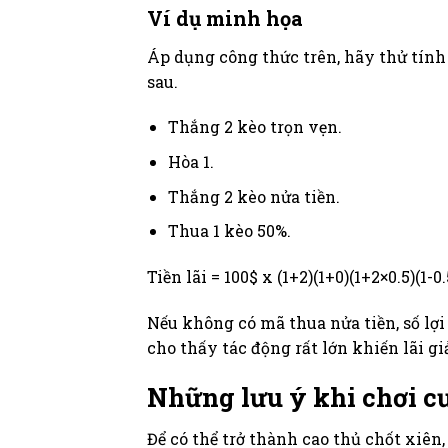
Ví dụ minh họa
Áp dụng công thức trên, hãy thử tính 
sau.
Thắng 2 kèo trọn vẹn.
Hòa 1.
Thắng 2 kèo nửa tiền.
Thua 1 kèo 50%.
Tiền lãi = 100$ x (1+2)(1+0)(1+2×0.5)(1-0
Nếu không có mã thua nửa tiền, số lợi
cho thấy tác động rất lớn khiến lãi g
Những lưu ý khi chơi c
Để có thể trở thành cao thủ chốt xiên