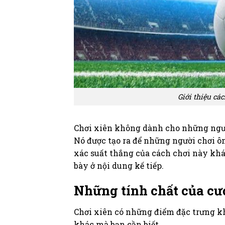
Giới thiệu cá
Chơi xiên không dành cho những người
Nó được tạo ra để những người chơi ôm
xác suất thắng của cách chơi này khá
bày ở nội dung kế tiếp.
Những tính chất của cư
Chơi xiên có những điểm đặc trưng khá
khác mà bạn cần biết.