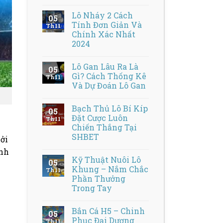
Lô Nháy 2 Cách
05
Tính Đơn Giản Và
Th11
Chính Xác Nhất
2024
Lô Gan Lâu Ra Là
05
Gì? Cách Thống Kê
Th11
Và Dự Đoán Lô Gan
Bạch Thủ Lô Bí Kíp
05
Đặt Cược Luôn
Th11
Chiến Thắng Tại
SHBET
ởi
ình
Kỹ Thuật Nuôi Lô
05
Khung – Nắm Chắc
Th11
Phần Thưởng
Trong Tay
Bắn Cá H5 – Chinh
05
Phục Đại Dương
Th11