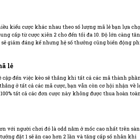
iều kiểu cược khác nhau theo số lượng mã lẻ bạn lựa chọ
ung cấp từ cược xiên 2 cho đến tối đa 10. Độ lớn càng tă
 sẽ giảm đáng kể nhưng hệ số thưởng cũng biến động ph
ã lẻ
 cập đến việc kèo sẽ thắng khi tất cả các mã thành phầ
hắng ở tất cả các mã cược, bạn vẫn còn cơ hội nhận về l
 100% tất cả các đơn cược này không được thua hoàn toà
n với người chơi đó là odd nằm ở mốc cao nhất trên sàn
 tưởng đặt 1 sẽ ăn cao hơn 2 lần và tăng cấp số nhân khi