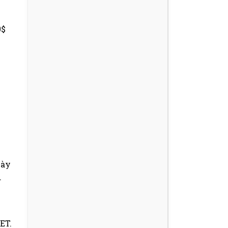
0$
này
.
ET.