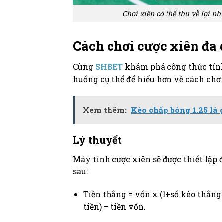
Chơi xiên có thể thu về lợi 
Cách chơi cược xiên đa
Cùng
SHBET
khám phá công thức tính 
huống cụ thể để hiểu hơn về cách chơ
Xem thêm:
Kèo chấp bóng 1.25 là 
Lý thuyết
Máy tính cược xiên sẽ được thiết lập 
sau:
Tiền thắng = vốn x (1+số kèo thắng t
tiền) – tiền vốn.