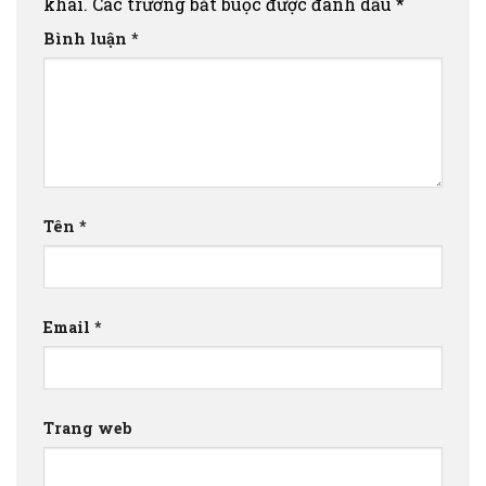
khai.
Các trường bắt buộc được đánh dấu
*
Bình luận
*
Tên
*
Email
*
Trang web