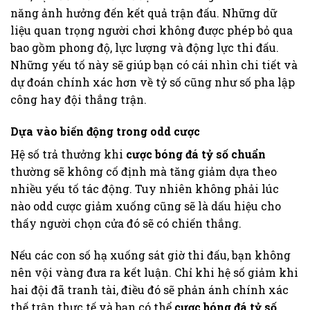
năng ảnh hưởng đến kết quả trận đấu. Những dữ
liệu quan trọng người chơi không được phép bỏ qua
bao gồm phong độ, lực lượng và động lực thi đấu.
Những yếu tố này sẽ giúp bạn có cái nhìn chi tiết và
dự đoán chính xác hơn về tỷ số cũng như số pha lập
công hay đội thắng trận.
Dựa vào biến động trong odd cược
Hệ số trả thưởng khi
cược bóng đá tỷ số chuẩn
thường sẽ không cố định mà tăng giảm dựa theo
nhiều yếu tố tác động. Tuy nhiên không phải lúc
nào odd cược giảm xuống cũng sẽ là dấu hiệu cho
thấy người chọn cửa đó sẽ có chiến thắng.
Nếu các con số hạ xuống sát giờ thi đấu, bạn không
nên vội vàng đưa ra kết luận. Chỉ khi hệ số giảm khi
hai đội đã tranh tài, điều đó sẽ phản ánh chính xác
thế trận thực tế và bạn có thể
cược bóng đá tỷ số