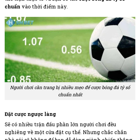
chuẩn
vào thời điểm này.
Người chơi cần trang bị nhiều mẹo để cược bóng đá tỷ số
chuẩn nhất
Đặt cược ngược làng
Sẽ có nhiều trận đấu phần lớn người chơi đều
nghiêng về một cửa đặt cụ thể. Nhưng chắc chắn
nhà cái sẽ không để bạn dễ dàng giành chiến thắng