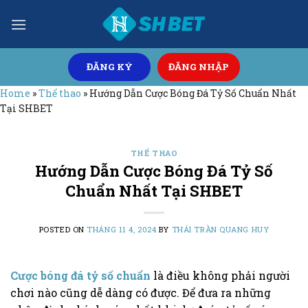
Skip
to
content
ĐĂNG KÝ
ĐĂNG NHẬP
Home
»
Thể thao
»
Hướng Dẫn Cược Bóng Đá Tỷ Số Chuẩn Nhất
Tại SHBET
THỂ THAO
Hướng Dẫn Cược Bóng Đá Tỷ Số
Chuẩn Nhất Tại SHBET
POSTED ON
THÁNG 11 4, 2024
BY
THÁI TRẦN QUANG HUY
Cược bóng đá tỷ số chuẩn
là điều không phải người
chơi nào cũng dễ dàng có được. Để đưa ra những